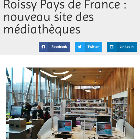
Roissy Pays de France :
Jeunesse
nouveau site des
Vie associative
médiathèques
Facebook
Twitter
LinkedIn