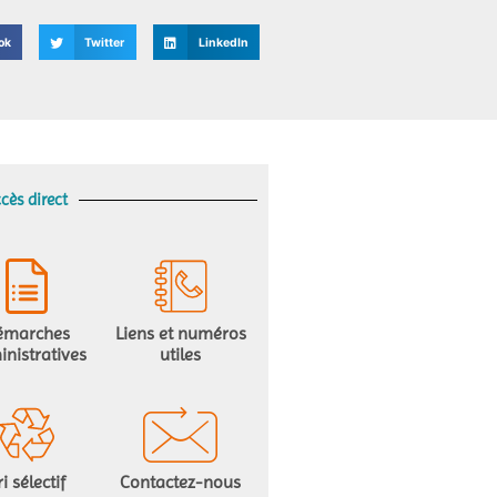
ok
Twitter
LinkedIn
cès direct
émarches
Liens et numéros
nistratives
utiles
ri sélectif
Contactez-nous