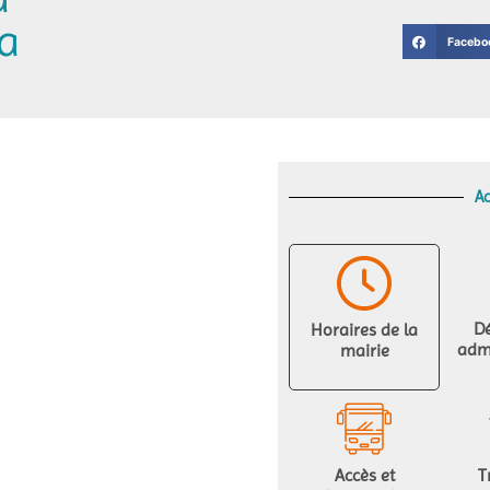
la
Facebo
Ac
D
Horaires de la
admi
mairie
Accès et
T