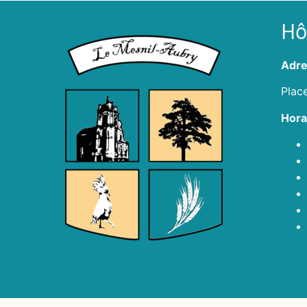
Hôt
Adre
Plac
Hora