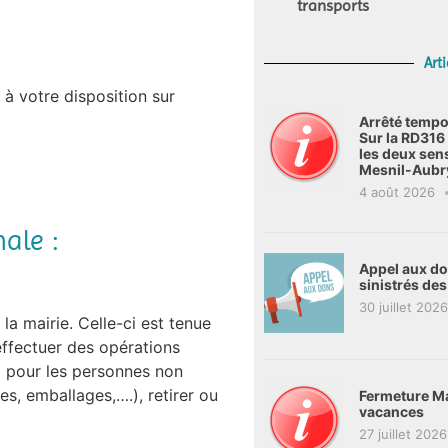
transports
Arti
 à votre disposition sur
Arrêté tempo
Sur la RD31
les deux sen
Mesnil-Aubr
4 août 2026
ale :
Appel aux don
sinistrés de
30 juillet 2026
a mairie. Celle-ci est tenue
effectuer des opérations
€ pour les personnes non
s, emballages,….), retirer ou
Fermeture Ma
vacances
27 juillet 2026