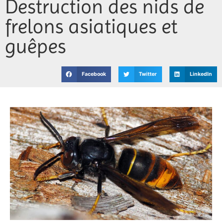
Destruction des nids de
Jeunesse
frelons asiatiques et
Vie associative
guêpes
Facebook
Twitter
LinkedIn