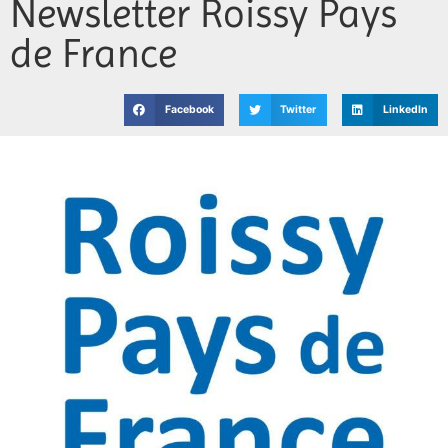
Newsletter Roissy Pays
Jeunesse
de France
Vie associative
Facebook
Twitter
LinkedIn