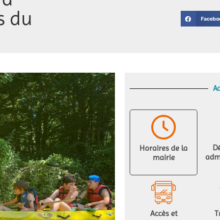
s du
Facebo
Ac
D
Horaires de la
admi
mairie
Accès et
T