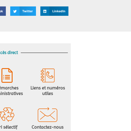
ok
Twitter
LinkedIn
cès direct
émarches
Liens et numéros
nistratives
utiles
ri sélectif
Contactez-nous