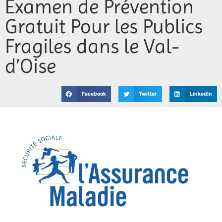
Examen de Prévention
Jeunesse
Gratuit Pour les Publics
Vie associative
Fragiles dans le Val-
d’Oise
Facebook
Twitter
LinkedIn