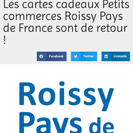
Les cartes cadeaux Petits
Jeunesse
commerces Roissy Pays
Vie associative
de France sont de retour
!
Facebook
Twitter
LinkedIn