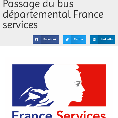
Passage du bus
Jeunesse
départemental France
Vie associative
services
Facebook
Twitter
LinkedIn