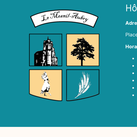
Hôt
Adre
Plac
Hora