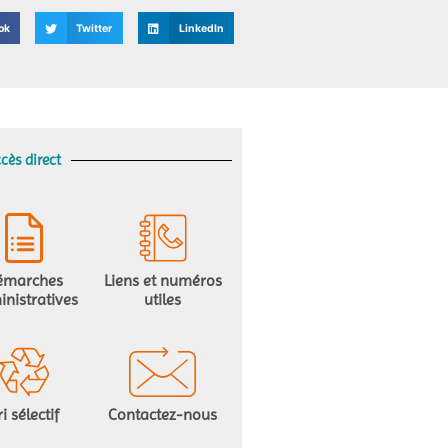
ok
Twitter
LinkedIn
cès direct
émarches
Liens et numéros
nistratives
utiles
ri sélectif
Contactez-nous