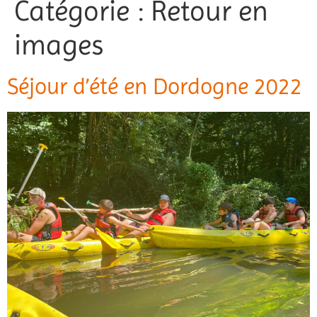
Catégorie :
Retour en
Jeunesse
images
Vie associative
Séjour d’été en Dordogne 2022